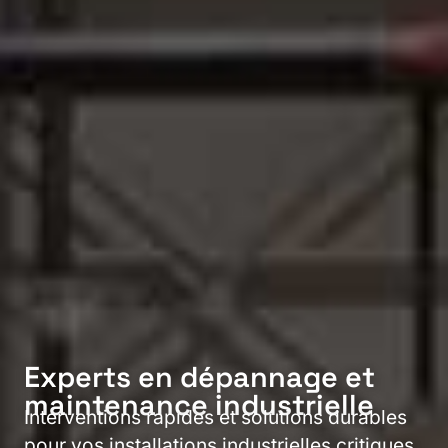
Experts en dépannage et
maintenance industrielle
Interventions rapides et solutions durables
pour vos installations industrielles critiques