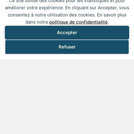
Ce site utilise des cookies pour les statistiques et pour
améliorer votre expérience. En cliquant sur Accepter, vous
Spécialistes des équipements obsolètes et
consentez à notre utilisation des cookies. En savoir plus
process critiques
dans notre
politique de confidentialité
.
Accepter
Refuser
Intervention directe sans sous-traitance
Nos techniciens experts interviennent chez vous
Nos expertises