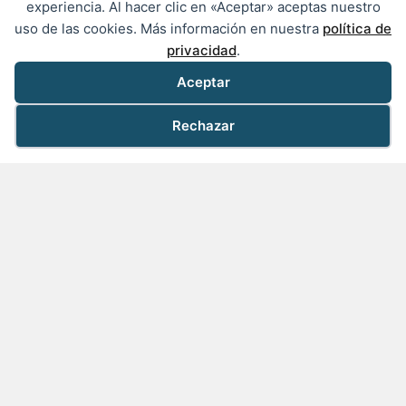
experiencia. Al hacer clic en «Aceptar» aceptas nuestro
Las piezas de repuesto para las generaciones
uso de las cookies. Más información en nuestra
política de
antiguas son difíciles de encontrar y los plazos
privacidad
.
son incompatibles con sus limitaciones de
producción.
Aceptar
Rechazar
Nuestra experiencia en